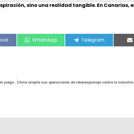
spiración, sino una realidad tangible. En Canarias, 
ook
WhatsApp
Telegram
La falta de red eléctrica frena casi 150 centros de datos en Andalucía: en juego 74.000 millones de inversión