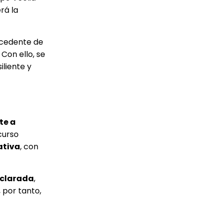
erá la
ocedente de
Con ello, se
iliente y
te a
ecurso
ativa
, con
eclarada
,
 por tanto,