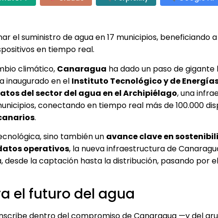
onar el suministro de agua en 17 municipios, beneficiando a
positivos en tiempo real.
ambio climático,
Canaragua
ha dado un paso de gigante 
ha inaugurado en el
Instituto Tecnológico y de Energía
atos del sector del agua en el Archipiélago
, una infra
municipios, conectando en tiempo real más de 100.000 disp
 canarios
.
ecnológica, sino también un
avance clave en sostenibil
 datos operativos
, la nueva infraestructura de Canaragu
a, desde la captación hasta la distribución, pasando por e
ra el futuro del agua
 inscribe dentro del compromiso de Canaragua —y del gr