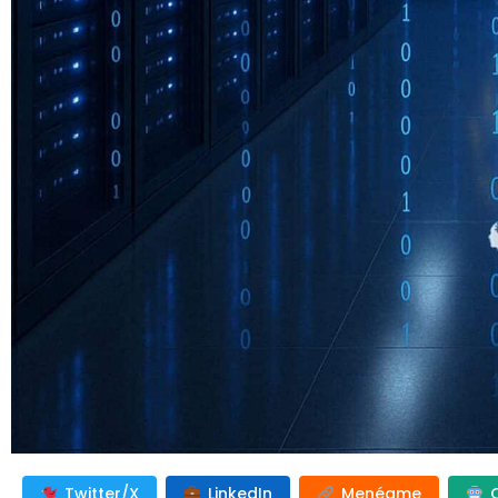
Twitter/X
LinkedIn
Menéame