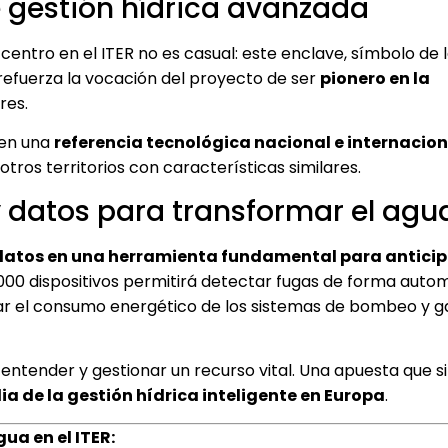
 gestión hídrica avanzada
 centro en el ITER no es casual: este enclave, símbolo de 
refuerza la vocación del proyecto de ser
pionero en la
res.
 en una
referencia tecnológica nacional e internacion
tros territorios con características similares.
y datos para transformar el agu
datos en una herramienta fundamental para anticipa
.000 dispositivos permitirá detectar fugas de forma auto
zar el consumo energético de los sistemas de bombeo y ga
entender y gestionar un recurso vital. Una apuesta que si
a de la gestión hídrica inteligente en Europa
.
ua en el ITER: