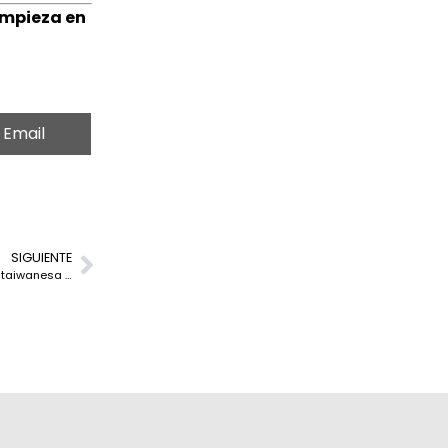
empieza en
Email
SIGUIENTE
China amplía sus operaciones de ciberespionaje contra la industria taiwanesa de semiconductores