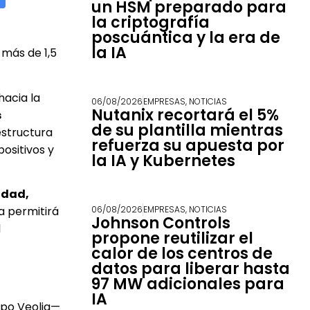
un HSM preparado para
la criptografía
poscuántica y la era de
la IA
 más de 1,5
hacia la
06/08/2026
EMPRESAS
,
NOTICIAS
Nutanix recortará el 5%
s
de su plantilla mientras
estructura
refuerza su apuesta por
ositivos y
la IA y Kubernetes
idad,
a permitirá
06/08/2026
EMPRESAS
,
NOTICIAS
Johnson Controls
l
propone reutilizar el
calor de los centros de
datos para liberar hasta
97 MW adicionales para
IA
upo Veolia—