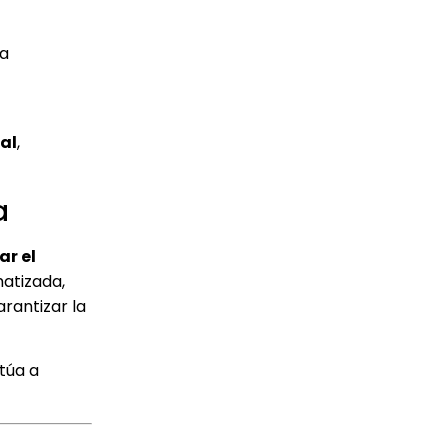
la
al
,
a
r el
matizada,
rantizar la
túa a