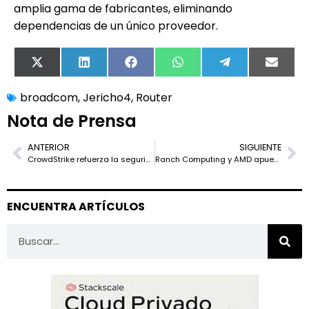
amplia gama de fabricantes, eliminando
dependencias de un único proveedor.
X
LinkedIn
Facebook
WhatsApp
Telegram
Email
(Twitter)
broadcom
,
Jericho4
,
Router
Nota de Prensa
ANTERIOR
SIGUIENTE
CrowdStrike refuerza la seguridad de agentes de IA en entornos SaaS con integración para ChatGPT Enterprise
Ranch Computing y AMD apuestan por la refrigeración por inmersión para redefinir la eficiencia energética en la industria del renderizado
ENCUENTRA ARTÍCULOS