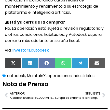
operación, incorporando datos reales de
mantenimiento y rendimiento a su estrategia de
plataforma e inteligencia artificial.
¿Está ya cerrada la compra?
No. La operación está sujeta a revisión regulatoria y
a otras condiciones habituales, y Autodesk espera
cerrarla más adelante en su año fiscal.
vía:
investors.autodesk
X
LinkedIn
Facebook
WhatsApp
Telegram
Email
(Twitter)
autodesk
,
MaintainX
,
operaciones industriales
Nota de Prensa
ANTERIOR
SIGUIENTE
Alphabet levanta 80.000 millones para IA y muestra el verdadero coste de la carrera tecnológica
Europa se enfrenta a la trampa de comprar soberanía digital con etiqueta americana