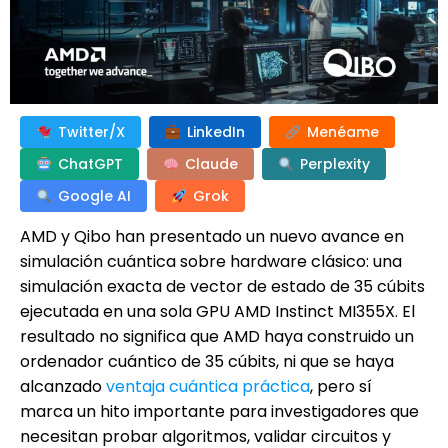
Twitter/X
LinkedIn
Menéame
ChatGPT
Claude
Perplexity
Google AI
Grok
AMD y Qibo han presentado un nuevo avance en
simulación cuántica sobre hardware clásico: una
simulación exacta de vector de estado de 35 cúbits
ejecutada en una sola GPU AMD Instinct MI355X. El
resultado no significa que AMD haya construido un
ordenador cuántico de 35 cúbits, ni que se haya
alcanzado
ventaja cuántica práctica
, pero sí
marca un hito importante para investigadores que
necesitan probar algoritmos, validar circuitos y