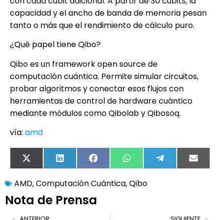
con cada cúbit adicional. A partir de 30 cúbits, la
capacidad y el ancho de banda de memoria pesan
tanto o más que el rendimiento de cálculo puro.
¿Qué papel tiene Qibo?
Qibo es un framework open source de
computación cuántica. Permite simular circuitos,
probar algoritmos y conectar esos flujos con
herramientas de control de hardware cuántico
mediante módulos como Qibolab y Qibosoq.
vía:
amd
X
LinkedIn
Facebook
WhatsApp
Telegram
Email
(Twitter)
AMD
,
Computación Cuántica
,
Qibo
Nota de Prensa
ANTERIOR
SIGUIENTE