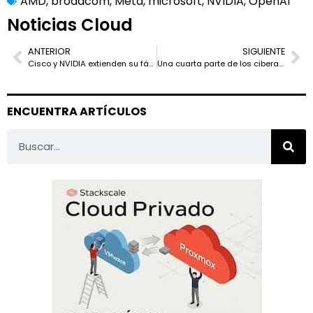
AMD
,
broadcom
,
Meta
,
microsoft
,
NVIDIA
,
OpenAI
Noticias Cloud
ANTERIOR
SIGUIENTE
Cisco y NVIDIA extienden su fábrica de IA segura del centro de datos al edge
Una cuarta parte de los ciberataques en Europa comienza ya en la cadena de suministro
ENCUENTRA ARTÍCULOS