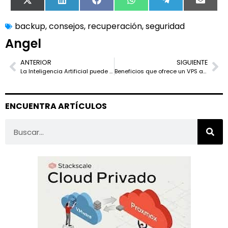
X
LinkedIn
Facebook
WhatsApp
Telegram
Email
(Twitter)
backup
,
consejos
,
recuperación
,
seguridad
Angel
ANTERIOR
SIGUIENTE
La Inteligencia Artificial puede contribuir a aligerar el colapso sanitario
Beneficios que ofrece un VPS a cualquier proyecto online
ENCUENTRA ARTÍCULOS