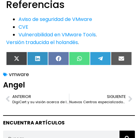
Referencias
Aviso de seguridad de VMware
CVE
Vulnerabilidad en VMware Tools
.
Versión traducida el holandés
.
X
LinkedIn
Facebook
WhatsApp
Telegram
Email
(Twitter)
vmware
Angel
ANTERIOR
SIGUIENTE
DigiCert y su visión acerca de la Ciberseguridad en la era del ransomware
Nuevos Centros especializados en servicios de Ciberseguridad y Cloud en Málaga de CapGemini
ENCUENTRA ARTÍCULOS