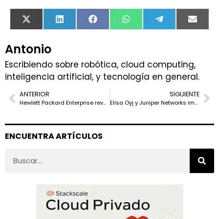
X
LinkedIn
Facebook
WhatsApp
Telegram
Email
(Twitter)
Antonio
Escribiendo sobre robótica, cloud computing,
inteligencia artificial, y tecnología en general.
ANTERIOR
SIGUIENTE
Hewlett Packard Enterprise revoluciona la gestión híbrida con nuevos avances en HPE GreenLake Cloud
Elisa Oyj y Juniper Networks implementan el primer servicio coherente de 800Gbps en el mundo
ENCUENTRA ARTÍCULOS