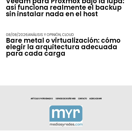
Veeam para Proxmox bajo la lupa:
así funciona realmente el backup
sin instalar nada en el host
08/08/2026
ANÁLISIS Y OPINIÓN
,
CLOUD
Bare metal o virtualización: cómo
elegir la arquitectura adecuada
para cada carga
ARTÍCULOS PATROCINADOS
SERVICIO DE DISEÑO WEB
CONTACTO
ACERCA DE MYR