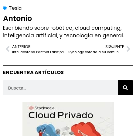
Tesla
Antonio
Escribiendo sobre robótica, cloud computing,
inteligencia artificial, y tecnología en general.
ANTERIOR
SIGUIENTE
Intel destapa Panther Lake: primer AI PC en 18A, producción en Arizona este año y Xeon 6+ (Clearwater Forest) para 2026
Synology enfada a su comunidad: el EULA de DSM pide arbitraje forzoso y renuncia a demandas colectivas (y algunos paquetes “desaparecen” en 7.3)
ENCUENTRA ARTÍCULOS