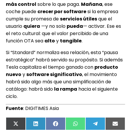
más control
sobre lo que paga.
Mañana
, ese
coche puede
crecer por software
si la empresa
cumple su promesa de
servicios útiles
que el
usuario
quiera
—y no solo
pueda
— activar. Ese es
el reto cultural: que el valor percibido de una
función OTA sea
alto
y
tangible
.
Si “Standard” normaliza esa relación, esta “pausa
estratégica” habrá servido su propósito. Si además
Tesla capitaliza el tiempo ganado con
producto
nuevo
y
software significativo
, el movimiento
habrá sido algo más que una simplificación de
catálogo: habrá sido
la rampa
hacia el siguiente
ciclo.
Fuente
: DIGITIMES Asia
X
LinkedIn
Facebook
WhatsApp
Telegram
Email
(Twitter)