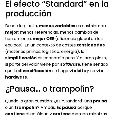
El efecto “Standard” en la
producción
Desde la planta,
menos variables
es casi siempre
mejor
: menos referencias, menos cambios de
herramienta,
mejor OEE
(eficiencia global de los
equipos). En un contexto de costes
tensionados
(materias primas, logística, energía), la
simplificación
es economía pura. Y a largo plazo,
si parte del valor viene por
software
, tiene sentido
que la
diversificación
se haga
vía bits
y no
vía
hardware
.
¿Pausa… o trampolín?
Queda la gran cuestión: ¿es “Standard” una
pausa
o un
trampolín
? Ambas. Es
pausa
porque
contiene
el catálogo y
protege
margen mientras