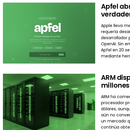
Apfel abr
verdader
Apple lleva me
requería desar
desarrollador 
OpenAI. Sin em
Apfel en 20 se
mediante herr
ARM disp
millones
ARM ha comenza
procesador pr
dólares, aunq
aún no conver
un mercado qu
continúa obte