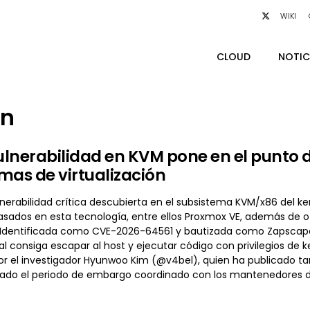
WIKI
CLOUD
NOTIC
ón
lnerabilidad en KVM pone en el punto d
mas de virtualización
erabilidad crítica descubierta en el subsistema KVM/x86 del ker
basados en esta tecnología, entre ellos Proxmox VE, además de
n. Identificada como CVE-2026-64561 y bautizada como Zapscape,
l consiga escapar al host y ejecutar código con privilegios de k
or el investigador Hyunwoo Kim (@v4bel), quien ha publicado t
izado el periodo de embargo coordinado con los mantenedores del