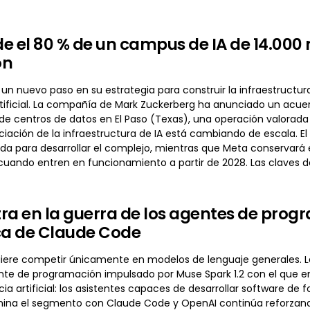
e el 80 % de un campus de IA de 14.000 
ón
un nuevo paso en su estrategia para construir la infraestruct
artificial. La compañía de Mark Zuckerberg ha anunciado un acu
e centros de datos en El Paso (Texas), una operación valorada
iación de la infraestructura de IA está cambiando de escala. El
a para desarrollar el complejo, mientras que Meta conservará el
 cuando entren en funcionamiento a partir de 2028. Las claves 
ra en la guerra de los agentes de pro
ca de Claude Code
iere competir únicamente en modelos de lenguaje generales. 
te de programación impulsado por Muse Spark 1.2 con el que 
ncia artificial: los asistentes capaces de desarrollar software
ina el segmento con Claude Code y OpenAI continúa reforzando 