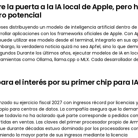
e la puerta a la IA local de Apple, pero 
o potencial
ses distribuyendo un modelo de inteligencia artificial dentro d
rollar aplicaciones con los frameworks oficiales de Apple. Con Ap
puede utilizar ese modelo desde el terminal, integrarlo en sus
bargo, la verdadera noticia quizá no sea Apfel, sino lo que demue
gundos Durante los últimos años, ejecutar modelos de IA en loc
amientas como Ollama, llama.cpp o MLX. Cada desarrollador deb
ara el interés por su primer chip para I
do su ejercicio fiscal 2027 con ingresos récord por licencias y
opio para centros de datos. La compañía asegura que la demand
ue todavía no ha aclarado qué parte corresponde a pedidos co
tidas en ventas. Las claves del primer procesador propio de Arm
e durante décadas estuvo dominado por los procesadores con a
niendo la mayor parte de sus ingresos mediante la licencia