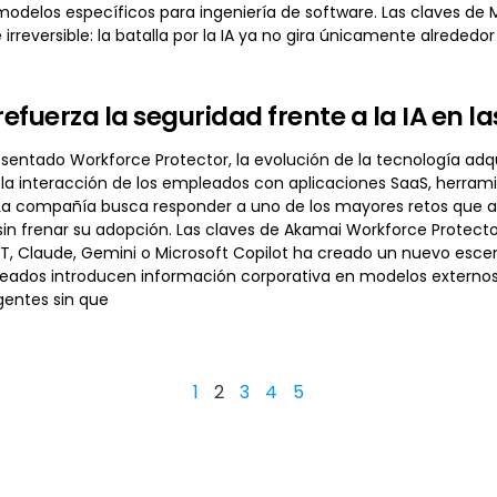
 modelos específicos para ingeniería de software. Las claves d
irreversible: la batalla por la IA ya no gira únicamente alrededor
efuerza la seguridad frente a la IA en 
sentado Workforce Protector, la evolución de la tecnología adq
la interacción de los empleados con aplicaciones SaaS, herramien
 La compañía busca responder a uno de los mayores retos que af
sin frenar su adopción. Las claves de Akamai Workforce Protect
 Claude, Gemini o Microsoft Copilot ha creado un nuevo escen
eados introducen información corporativa en modelos externos, 
gentes sin que
1
2
3
4
5