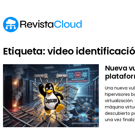
Etiqueta: video identificaci
Nueva vu
platafor
Una nueva vuln
hipervisores 
virtualizació
máquina virtua
descubierto p
una vez final