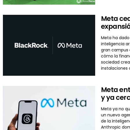
Meta ced
expansi
Meta ha dado 
inteligencia 
gran campus d
cómo la financ
sociedad cread
instalaciones
Meta ent
y ya cer
Meta ya no qu
un nuevo agen
de la intelige
Anthropic dom