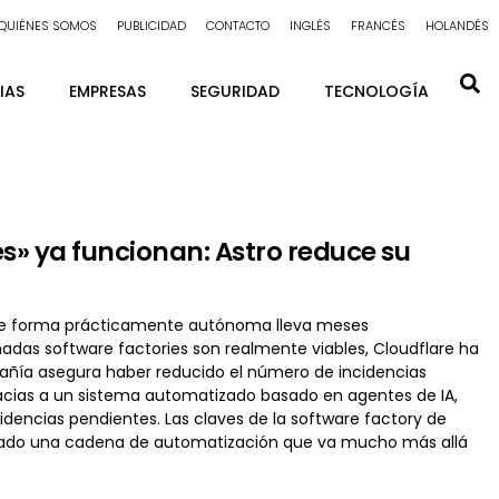
QUIÉNES SOMOS
PUBLICIDAD
CONTACTO
INGLÉS
FRANCÉS
HOLANDÉS
IAS
EMPRESAS
SEGURIDAD
TECNOLOGÍA
s» ya funcionan: Astro reduce su
re de forma prácticamente autónoma lleva meses
madas software factories son realmente viables, Cloudflare ha
ñía asegura haber reducido el número de incidencias
acias a un sistema automatizado basado en agentes de IA,
ncidencias pendientes. Las claves de la software factory de
ollado una cadena de automatización que va mucho más allá