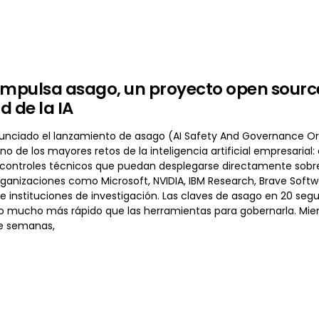
impulsa asago, un proyecto open sourc
d de la IA
unciado el lanzamiento de asago (AI Safety And Governance Or
o de los mayores retos de la inteligencia artificial empresarial
controles técnicos que puedan desplegarse directamente sobre s
ganizaciones como Microsoft, NVIDIA, IBM Research, Brave Softwar
e instituciones de investigación. Las claves de asago en 20 segu
o mucho más rápido que las herramientas para gobernarla. Mie
e semanas,