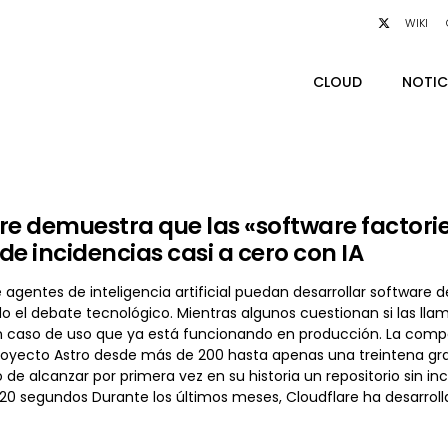
WIKI
CLOUD
NOTIC
re demuestra que las «software factorie
de incidencias casi a cero con IA
e agentes de inteligencia artificial puedan desarrollar softwa
 el debate tecnológico. Mientras algunos cuestionan si las lla
 caso de uso que ya está funcionando en producción. La compa
proyecto Astro desde más de 200 hasta apenas una treintena gr
o de alcanzar por primera vez en su historia un repositorio sin i
 20 segundos Durante los últimos meses, Cloudflare ha desarr