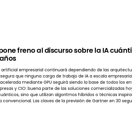
pone freno al discurso sobre la IA cuán
 años
a artificial empresarial continuará dependiendo de las arquitect
asegura que ninguna carga de trabajo de IA a escala empresaria
celerada mediante GPU seguirá siendo la base de todos los ent
presas y CIO: buena parte de las soluciones comercializadas hoy
uánticos, sino que utilizan algoritmos híbridos o técnicas insp
a convencional. Las claves de la previsión de Gartner en 30 seg