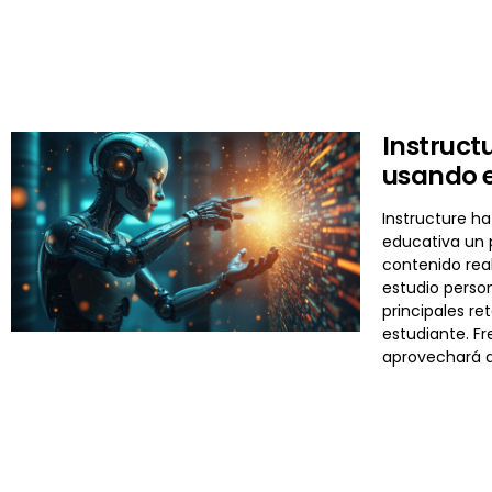
Instruct
usando e
Instructure ha
educativa un p
contenido real
estudio perso
principales re
estudiante. F
aprovechará d