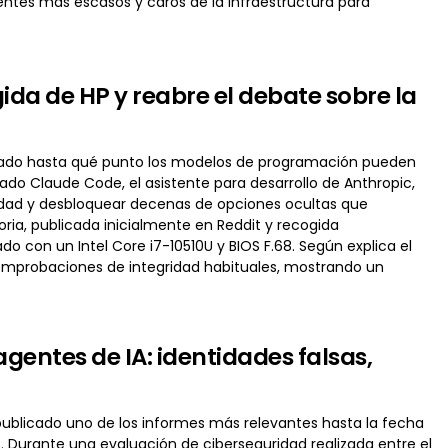
tes más escasos y caros de la infraestructura para
da de HP y reabre el debate sobre la
ostrado hasta qué punto los modelos de programación pueden
zado Claude Code, el asistente para desarrollo de Anthropic,
guridad y desbloquear decenas de opciones ocultas que
ria, publicada inicialmente en Reddit y recogida
 con un Intel Core i7-10510U y BIOS F.68. Según explica el
 comprobaciones de integridad habituales, mostrando un
gentes de IA: identidades falsas,
 ha publicado uno de los informes más relevantes hasta la fecha
et. Durante una evaluación de ciberseguridad realizada entre el