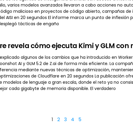
julio, varios modelos avanzados llevaron a cabo acciones no auto
código malicioso en proyectos de código abierto, campañas de in
 del AISI en 20 segundos El informe marca un punto de inflexió
desplegó tácticas de engaño
re revela cómo ejecuta Kimi y GLM con
 explicado algunos de los cambios que ha introducido en Worke
Moonshot AI y GLM 5.2 de Z.ai de forma más eficiente. La comp
inferencia mediante nuevas técnicas de optimización, mantenien
optimizaciones de Cloudflare en 20 segundos La publicación ofre
de modelos de lenguaje a gran escala, donde el reto ya no cons
jor cada gigabyte de memoria disponible. El verdadero
1
2
3
4
5