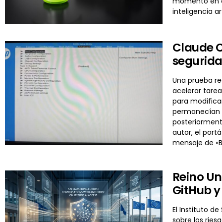
momento en el
inteligencia ar
Claude C
segurida
Una prueba re
acelerar tarea
para modificar
permanecían in
posteriormente
autor, el por
mensaje de «B
Reino Un
GitHub y
El Instituto d
sobre los ries