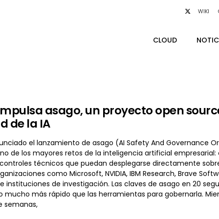
WIKI
CLOUD
NOTIC
impulsa asago, un proyecto open sourc
d de la IA
unciado el lanzamiento de asago (AI Safety And Governance Or
o de los mayores retos de la inteligencia artificial empresarial
controles técnicos que puedan desplegarse directamente sobre s
ganizaciones como Microsoft, NVIDIA, IBM Research, Brave Softwar
e instituciones de investigación. Las claves de asago en 20 segu
o mucho más rápido que las herramientas para gobernarla. Mie
e semanas,