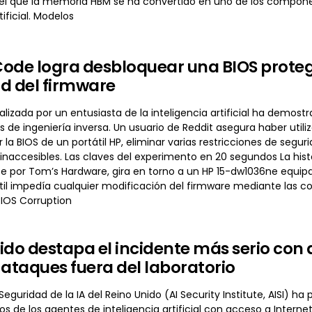
 que la memoria HBM se ha convertido en uno de los componen
tificial. Modelos
ode logra desbloquear una BIOS protegi
d del firmware
alizada por un entusiasta de la inteligencia artificial ha dem
s de ingeniería inversa. Un usuario de Reddit asegura haber utili
 la BIOS de un portátil HP, eliminar varias restricciones de se
accesibles. Las claves del experimento en 20 segundos La histo
 por Tom’s Hardware, gira en torno a un HP 15-dw1036ne equipado
tátil impedía cualquier modificación del firmware mediante las
IOS Corruption
ido destapa el incidente más serio con a
 ataques fuera del laboratorio
e Seguridad de la IA del Reino Unido (AI Security Institute, AISI)
gos de los agentes de inteligencia artificial con acceso a Intern