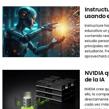
Instruct
usando e
Instructure ha
educativa un p
contenido real
estudio perso
principales re
estudiante. F
aprovechará d
NVIDIA q
de la IA
NVIDIA cree qu
ello, la comp
directamente 
cada vez más 