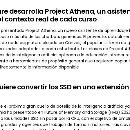
ure desarrolla Project Athena, un asiste
l contexto real de cada curso
 presentado Project Athena, un nuevo asistente de aprendizaje ba
aso más allá de los chatbots genéricos. El proyecto, actualmente
 de cada asignatura alojada en Canvas, el popular sistema de g
nalizados adaptados a cada estudiante. Las claves de Project A
tos de la inteligencia artificial aplicada a la educación: ofrece
rente a herramientas de propósito general que requieren copi
irectamente la información disponible
uiere convertir los SSD en una extensió
e el próximo gran cuello de botella de la inteligencia artificial y
añía ha presentado en Future of Memory and Storage (FMS) 2026
a las unidades SSD sin pasar por la CPU, con el objetivo de amp
grandes y agentes que trabajan de forma simultánea. Las clave