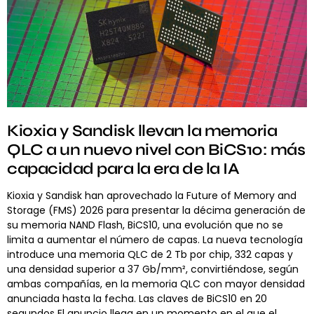
Kioxia y Sandisk llevan la memoria
QLC a un nuevo nivel con BiCS10: más
capacidad para la era de la IA
Kioxia y Sandisk han aprovechado la Future of Memory and
Storage (FMS) 2026 para presentar la décima generación de
su memoria NAND Flash, BiCS10, una evolución que no se
limita a aumentar el número de capas. La nueva tecnología
introduce una memoria QLC de 2 Tb por chip, 332 capas y
una densidad superior a 37 Gb/mm², convirtiéndose, según
ambas compañías, en la memoria QLC con mayor densidad
anunciada hasta la fecha. Las claves de BiCS10 en 20
segundos El anuncio llega en un momento en el que el