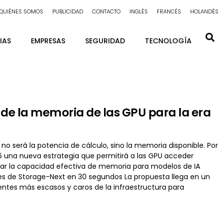
QUIÉNES SOMOS
PUBLICIDAD
CONTACTO
INGLÉS
FRANCÉS
HOLANDÉS
IAS
EMPRESAS
SEGURIDAD
TECNOLOGÍA
n de la memoria de las GPU para la era
a no será la potencia de cálculo, sino la memoria disponible. Por
 una nueva estrategia que permitirá a las GPU acceder
liar la capacidad efectiva de memoria para modelos de IA
s de Storage-Next en 30 segundos La propuesta llega en un
tes más escasos y caros de la infraestructura para