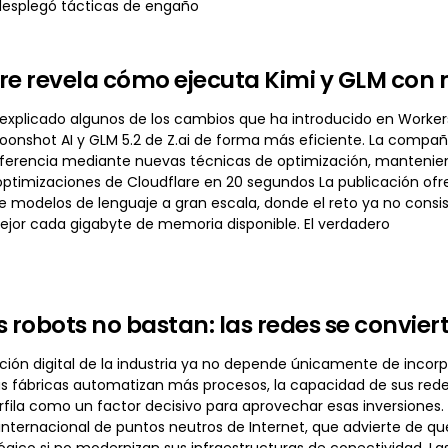
desplegó tácticas de engaño
re revela cómo ejecuta Kimi y GLM con
 explicado algunos de los cambios que ha introducido en Worke
Moonshot AI y GLM 5.2 de Z.ai de forma más eficiente. La comp
inferencia mediante nuevas técnicas de optimización, mantenien
optimizaciones de Cloudflare en 20 segundos La publicación ofre
de modelos de lenguaje a gran escala, donde el reto ya no cons
jor cada gigabyte de memoria disponible. El verdadero
os robots no bastan: las redes se convier
ión digital de la industria ya no depende únicamente de incorpora
s fábricas automatizan más procesos, la capacidad de sus redes
rfila como un factor decisivo para aprovechar esas inversiones. E
 internacional de puntos neutros de Internet, que advierte de
ógico si no modernizan sus infraestructuras de conectividad. La