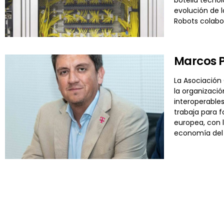
evolución de l
Robots colabor
Marcos P
La Asociación
la organizació
interoperable
trabaja para 
europea, con l
economía del 