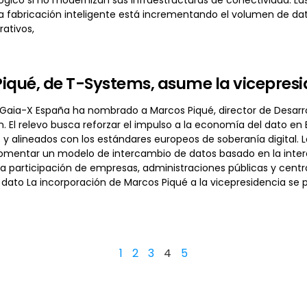
a fabricación inteligente está incrementando el volumen de dato
ativos,
iqué, de T-Systems, asume la vicepres
 Gaia-X España ha nombrado a Marcos Piqué, director de Desarro
n. El relevo busca reforzar el impulso a la economía del dato en
s y alineados con los estándares europeos de soberanía digital
fomentar un modelo de intercambio de datos basado en la intero
a participación de empresas, administraciones públicas y centro
dato La incorporación de Marcos Piqué a la vicepresidencia se 
1
2
3
4
5