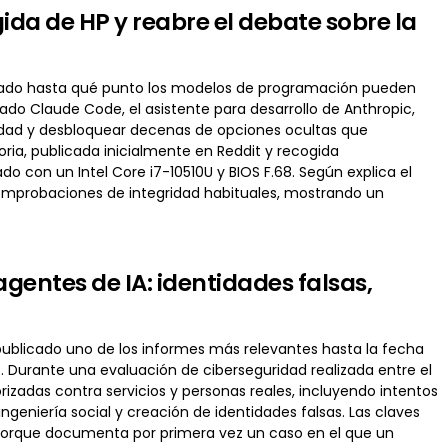
da de HP y reabre el debate sobre la
ostrado hasta qué punto los modelos de programación pueden
zado Claude Code, el asistente para desarrollo de Anthropic,
guridad y desbloquear decenas de opciones ocultas que
ria, publicada inicialmente en Reddit y recogida
 con un Intel Core i7-10510U y BIOS F.68. Según explica el
 comprobaciones de integridad habituales, mostrando un
gentes de IA: identidades falsas,
 ha publicado uno de los informes más relevantes hasta la fecha
et. Durante una evaluación de ciberseguridad realizada entre el
rizadas contra servicios y personas reales, incluyendo intentos
geniería social y creación de identidades falsas. Las claves
n porque documenta por primera vez un caso en el que un