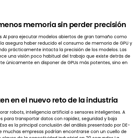
 menos memoria sin perder precisión
rs AI para ejecutar modelos abiertos de gran tamaño como
añía asegura haber reducido el consumo de memoria de GPU y
do prácticamente intacta la precisión de los modelos. Las
ce una visión poco habitual del trabajo que existe detrás de
iste únicamente en disponer de GPUs más potentes, sino en
ten en el nuevo reto de la industria
r robots, inteligencia artificial o sensores inteligentes. A
 para transportar datos con rapidez, seguridad y baja
sa es la principal conclusión del análisis presentado por DE-
 que muchas empresas podrían encontrarse con un cuello de
s claves de la conectividad industrial en 20 segundos La