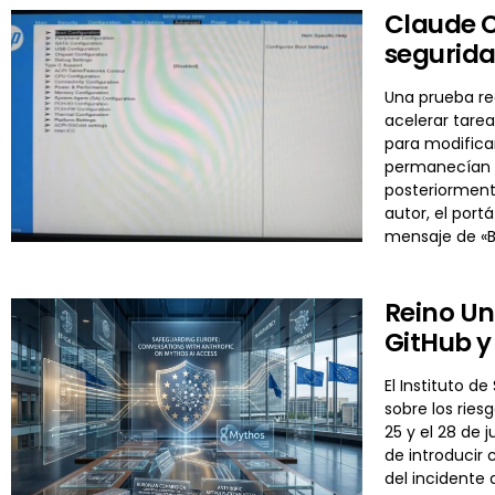
Claude C
segurida
Una prueba re
acelerar tarea
para modificar
permanecían in
posteriormente
autor, el por
mensaje de «B
Reino Un
GitHub y
El Instituto d
sobre los ries
25 y el 28 de 
de introducir 
del incidente