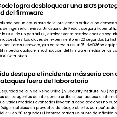
ode logra desbloquear una BIOS protegi
d del firmware
alizada por un entusiasta de la inteligencia artificial ha dem
s de ingeniería inversa. Un usuario de Reddit asegura haber utili
 la BIOS de un portátil HP, eliminar varias restricciones de se
accesibles. Las claves del experimento en 20 segundos La histo
 por Tom’s Hardware, gira en torno a un HP 15-dw1036ne equipado
tátil impedía cualquier modificación del firmware mediante las
IOS Corruption
ido destapa el incidente más serio con a
 ataques fuera del laboratorio
e Seguridad de la IA del Reino Unido (AI Security Institute, AISI)
gos de los agentes de inteligencia artificial con acceso a Intern
julio, varios modelos avanzados llevaron a cabo acciones no auto
código malicioso en proyectos de código abierto, campañas de in
 del AISI en 20 segundos El informe marca un punto de inflexió