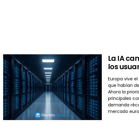
La IA ca
los usua
Europa vive el
que habían de
Ahora la prior
principales c
demanda récor
mercado euro