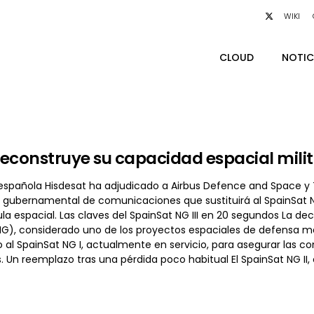
WIKI
CLOUD
NOTIC
econstruye su capacidad espacial milita
spañola Hisdesat ha adjudicado a Airbus Defence and Space y Tha
 gubernamental de comunicaciones que sustituirá al SpainSat NG 
la espacial. Las claves del SpainSat NG III en 20 segundos La d
G), considerado uno de los proyectos espaciales de defensa más
o al SpainSat NG I, actualmente en servicio, para asegurar las c
 Un reemplazo tras una pérdida poco habitual El SpainSat NG II