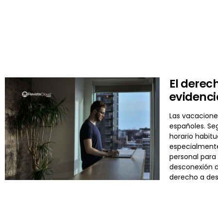
El derec
evidenci
Las vacaciones
españoles. Se
horario habit
especialmente
personal para 
desconexión di
derecho a de