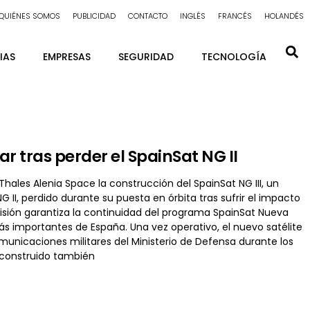
QUIÉNES SOMOS
PUBLICIDAD
CONTACTO
INGLÉS
FRANCÉS
HOLANDÉS
IAS
EMPRESAS
SEGURIDAD
TECNOLOGÍA
r tras perder el SpainSat NG II
les Alenia Space la construcción del SpainSat NG III, un
II, perdido durante su puesta en órbita tras sufrir el impacto
ecisión garantiza la continuidad del programa SpainSat Nueva
 importantes de España. Una vez operativo, el nuevo satélite
omunicaciones militares del Ministerio de Defensa durante los
, construido también