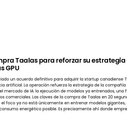
ra Taalas para reforzar su estrategia 
las GPU
do un acuerdo definitivo para adquirir la startup canadiense Ta
cia artificial. La operación refuerza la estrategia de la comp
el mercado de IA: la ejecución de modelos ya entrenados, una
cios comerciales. Las claves de la compra de Taalas en 20 seg
a: el foco ya no está únicamente en entrenar modelos gigantes, 
 consumo energético posible. Es precisamente ahí donde emp