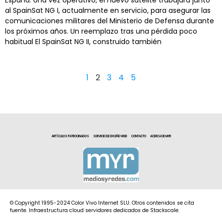
España. Una vez operativo, el nuevo satélite trabajará junto
al SpainSat NG I, actualmente en servicio, para asegurar las
comunicaciones militares del Ministerio de Defensa durante
los próximos años. Un reemplazo tras una pérdida poco
habitual El SpainSat NG II, construido también
1
2
3
4
5
ARTÍCULOS PATROCINADOS
SERVICIO DE DISEÑO WEB
CONTACTO
ACERCA DE MYR
© Copyright 1995-2024 Color Vivo Internet SLU. Otros contenidos se cita
fuente. Infraestructura cloud servidores dedicados de Stackscale.