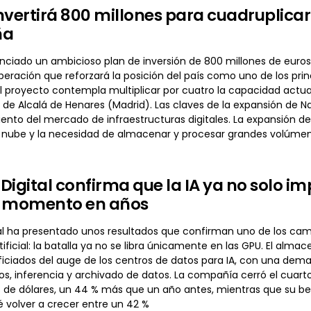
nvertirá 800 millones para cuadruplicar
ña
nciado un ambicioso plan de inversión de 800 millones de euros
eración que reforzará la posición del país como uno de los princ
). El proyecto contempla multiplicar por cuatro la capacidad act
de Alcalá de Henares (Madrid). Las claves de la expansión de 
ento del mercado de infraestructuras digitales. La expansión de l
la nube y la necesidad de almacenar y procesar grandes volúme
Digital confirma que la IA ya no solo i
r momento en años
al ha presentado unos resultados que confirman uno de los cam
rtificial: la batalla ya no se libra únicamente en las GPU. El al
iciados del auge de los centros de datos para IA, con una dem
, inferencia y archivado de datos. La compañía cerró el cuarto 
 de dólares, un 44 % más que un año antes, mientras que su ben
 volver a crecer entre un 42 %