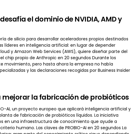
desafía el dominio de NVIDIA, AMD y
a de silicio para desarrollar aceleradores propios destinados
íderes en inteligencia artificial: en lugar de depender
Cloud y Amazon Web Services (AWS), quiere diseñar parte del
el chip propio de Anthropic en 20 segundos Durante los
te movimiento, pero hasta ahora la empresa no había
cializadas y las declaraciones recogidas por Business Insider
 mejorar la fabricación de probióticos
O-AI, un proyecto europeo que aplicará inteligencia artificial y
anta de fabricación de probióticos líquidos. La iniciativa
ios en una infraestructura de conocimiento que ayude a
 el criterio humano. Las claves de PROBIO-AI en 20 segundos La
ológica: gran parte del conocimiento crítico sigue dependiendo