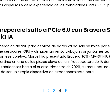
dispersos y de la experiencia de los trabajadores. PROBIO-AI p
prepara el salto a PCIe 6.0 con Bravera
 la IA
eración de SSD para centros de datos ya no solo se mide por el 
ue servidores, GPU y almacenamiento trabajan conjuntamente, y 
Con ese objetivo, Marvell ha presentado Bravera SC6 (MV-SF1410
rtirse en una de las piezas clave de la infraestructura de IA d
 a fabricantes hasta el cuarto trimestre de 2026, su arquitectu
 de ser un simple dispositivo de almacenamiento para
1
2
3
4
5