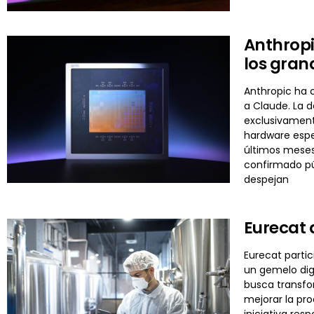
Anthropi
los gran
Anthropic ha c
a Claude. La d
exclusivament
hardware espe
últimos meses
confirmado pú
despejan
Eurecat 
Eurecat partic
un gemelo digi
busca transfo
mejorar la pro
iniciativa res