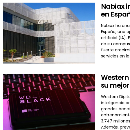
Nabiax i
en Espa
Nabiax ha anu
España, una op
artificial (IA
de su campus 
fuerte crecimi
servicios en 
Western 
su mejo
Western Digit
inteligencia a
grandes benef
entrenamientos
3.747 millones
Además, prevé