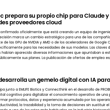
c prepara su propio chip para Claude y 
des proveedores cloud
onfirmado oficialmente que está creando un equipo de ingenierí
ecisión marca un cambio estratégico para una de las compañías l
e de las GPU de NVIDIA y AMD o de los aceleradores de Google 
cíficamente para las necesidades de sus modelos. Las claves d
 habían aparecido diversas informaciones que apuntaban a es
blicamente sus planes. La publicación de ofertas de empleo espe
desarrolla un gemelo digital con IA para
ipa junto a EMLIFE Biotics y Connecthink en el desarrollo de PROBI
tal cognitivo para digitalizar el conocimiento operativo de una pl
rmar protocolos, datos y experiencia acumulada por los operar
ductividad, la trazabilidad y la toma de decisiones sin sustituir
ponde a uno de los retos más habituales en la industria biotecn