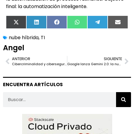
final: la automatización inteligente.
X
LinkedIn
Facebook
WhatsApp
Telegram
Email
(Twitter)
nube híbrida
,
TI
Angel
ANTERIOR
SIGUIENTE
Cibercriminalidad y ciberseguridad, directamente proporcionales
Google lanza Gemini 2.0: la nueva era de los agentes de Inteligencia Artificial
ENCUENTRA ARTÍCULOS