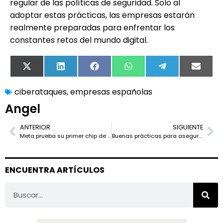
regular de las políticas de seguridad. Solo al
adoptar estas prácticas, las empresas estarán
realmente preparadas para enfrentar los
constantes retos del mundo digital.
X
LinkedIn
Facebook
WhatsApp
Telegram
Email
(Twitter)
ciberataques
,
empresas españolas
Angel
ANTERIOR
SIGUIENTE
Meta prueba su primer chip de IA basado en RISC-V para entrenamiento de modelos
Buenas prácticas para asegurar aplicaciones web en PHP en 2025
ENCUENTRA ARTÍCULOS