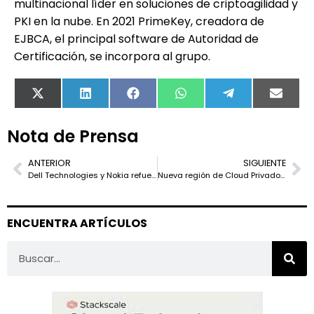
multinacional líder en soluciones de criptoagilidad y
PKI en la nube. En 2021 PrimeKey, creadora de
EJBCA, el principal software de Autoridad de
Certificación, se incorpora al grupo.
X
LinkedIn
Facebook
WhatsApp
Telegram
Email
(Twitter)
Nota de Prensa
ANTERIOR
SIGUIENTE
Dell Technologies y Nokia refuerzan su alianza estratégica para impulsar la transformación de la nube de red y el 5G privado
Nueva región de Cloud Privado de T-Systems en Barcelona
ENCUENTRA ARTÍCULOS