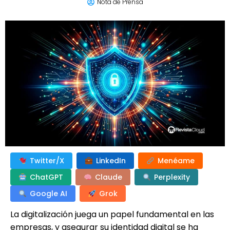
Nota de Prensa
Twitter/X
LinkedIn
Menéame
ChatGPT
Claude
Perplexity
Google AI
Grok
La digitalización juega un papel fundamental en las
empresas, y asegurar su identidad digital se ha