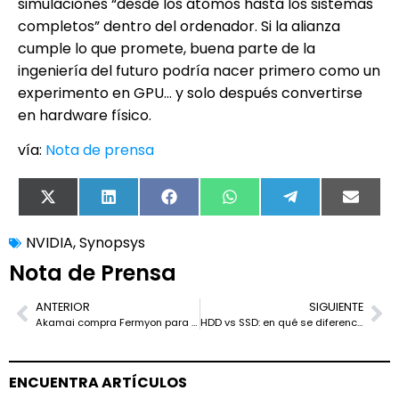
simulaciones “desde los átomos hasta los sistemas
completos” dentro del ordenador. Si la alianza
cumple lo que promete, buena parte de la
ingeniería del futuro podría nacer primero como un
experimento en GPU… y solo después convertirse
en hardware físico.
vía:
Nota de prensa
X
LinkedIn
Facebook
WhatsApp
Telegram
Email
(Twitter)
NVIDIA
,
Synopsys
Nota de Prensa
ANTERIOR
SIGUIENTE
Akamai compra Fermyon para llevar el serverless WebAssembly y la IA hasta el borde de la red
HDD vs SSD: en qué se diferencian de verdad y cuál te conviene elegir
ENCUENTRA ARTÍCULOS