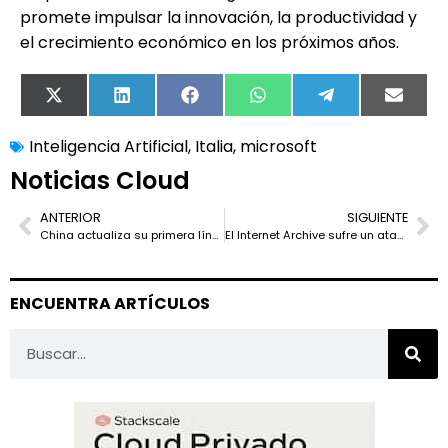
promete impulsar la innovación, la productividad y
el crecimiento económico en los próximos años.
X
LinkedIn
Facebook
WhatsApp
Telegram
Email
(Twitter)
Inteligencia Artificial
,
Italia
,
microsoft
Noticias Cloud
ANTERIOR
SIGUIENTE
China actualiza su primera línea de producción de computadoras cuánticas superconductoras
El Internet Archive sufre un ataque y expone los datos de 31 millones de usuarios
ENCUENTRA ARTÍCULOS