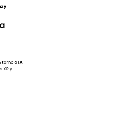
a y
ia
n torno a
IA
s XR y