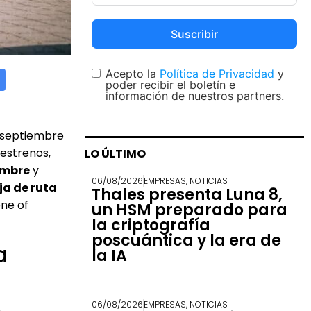
Suscribir
Acepto la
Política de Privacidad
y
poder recibir el boletín e
información de nuestros partners.
a septiembre
 estrenos,
LO ÚLTIMO
iembre
y
06/08/2026
EMPRESAS
,
NOTICIAS
ja de ruta
Thales presenta Luna 8,
one of
un HSM preparado para
la criptografía
poscuántica y la era de
a
la IA
06/08/2026
EMPRESAS
,
NOTICIAS