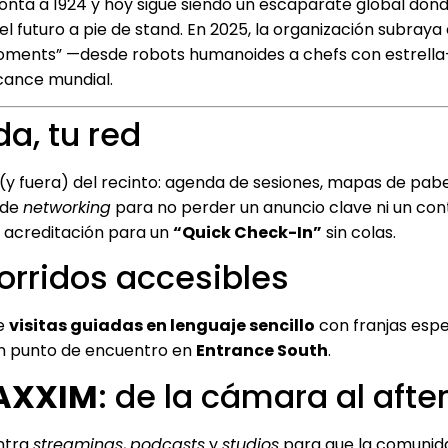
monta a 1924 y hoy sigue siendo un escaparate global don
l futuro a pie de stand. En 2025, la organización subray
 Moments” —desde robots humanoides a chefs con estrella
cance mundial.
a, tu red
 (y fuera) del recinto: agenda de sesiones, mapas de pabe
 de
networking
para no perder un anuncio clave ni un co
u acreditación para un
“Quick Check-In”
sin colas.
corridos accesibles
ce
visitas guiadas en lenguaje sencillo
con franjas espe
on punto de encuentro en
Entrance South
.
AXXIM
: de la cámara al afte
ntra
streamings
,
podcasts
y
studios
para que la comunid