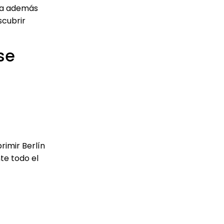
ena además
scubrir
se
rimir Berlín
te todo el