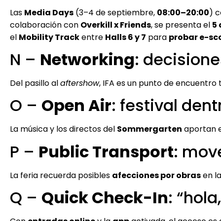
Las
Media Days
(3–4 de septiembre,
08:00–20:00
) 
colaboración con
Overkill x Friends
, se presenta el
5 
el
Mobility Track
entre
Halls 6 y 7
para
probar e-sco
N –
Networking
: decision
Del pasillo al
aftershow
, IFA es un punto de encuentro 
O –
Open Air
: festival dent
La música y los directos del
Sommergarten
aportan el
P –
Public Transport
: move
La feria recuerda posibles
afecciones por obras
en l
Q –
Quick Check-In
: “hola