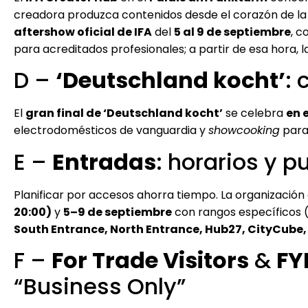
creadora produzca contenidos desde el corazón de la fer
aftershow oficial de IFA
del
5 al 9 de septiembre
, c
para acreditados profesionales; a partir de esa hora, 
D –
‘Deutschland kocht’
: 
El
gran final de ‘Deutschland kocht’
se celebra
en e
electrodomésticos de vanguardia y
showcooking
para
E –
Entradas
: horarios y p
Planificar por accesos ahorra tiempo. La organización
20:00)
y
5–9 de septiembre
con rangos específicos 
South Entrance, North Entrance, Hub27, CityCube, H
F –
For Trade Visitors
&
FY
“Business Only”