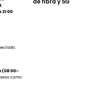
de fibra y 5G
M
,
 21:00
nectado.
e (08:00–
ccesos como