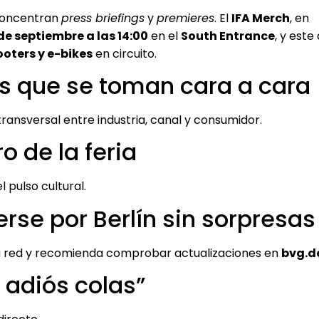
concentran
press briefings
y
premieres
. El
IFA Merch
, en
de septiembre a las 14:00
en el
South Entrance
, y est
oters y e-bikes
en circuito.
es que se toman cara a cara
transversal entre industria, canal y consumidor.
ro de la feria
 pulso cultural.
rse por Berlín sin sorpresas
a red y recomienda comprobar actualizaciones en
bvg.d
, adiós colas”