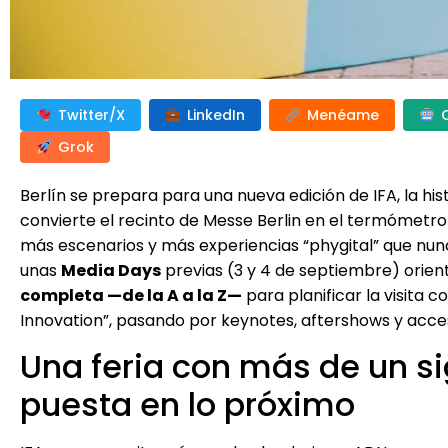
Twitter/X
LinkedIn
Menéame
Grok
Berlín se prepara para una nueva edición de IFA, la h
convierte el recinto de Messe Berlin en el termómetro
más escenarios y más experiencias “phygital” que nun
unas
Media Days
previas (3 y 4 de septiembre) orien
completa —de la A a la Z—
para planificar la visita 
Innovation”, pasando por keynotes, aftershows y acce
Una feria con más de un sig
puesta en lo próximo