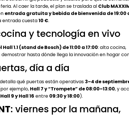
ia. Al caer la tarde, el plan se traslada al
Club MAXXI
on
entrada gratuita y bebida de bienvenida de 19:00 a
la entrada cuesta
10 €
.
cocina y tecnología en vivo
l Hall 1.1 (stand de Bosch) de 11:00 a 17:00
: alta cocina,
 demostrar hasta dónde llega la innovación en hogar co
uertas, día a día
 detalla qué puertas están operativas
3–4 de septiembr
(por ejemplo,
Hall 7 y “Trompete” de 08:00–13:00
, y a
all 9 y Hall 16
entre
09:30 y 18:00
).
NT
: viernes por la mañana,