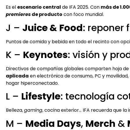
Es el
escenario central
de IFA 2025. Con
más de 1.00
premieres
de producto
con foco mundial.
J –
Juice & Food
: reponer 
Puntos de comida y bebida en todo el recinto con op
K –
Keynotes
: visión y pro
Directivos de compañías globales comparten hoja de r
aplicada
en electrónica de consumo, PC y movilidad,
hogar hiperconectado.
L –
Lifestyle
: tecnología co
Belleza,
gaming
, cocina exterior… IFA recuerda que la i
M –
Media Days
,
Merch
&