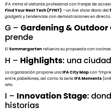
IFA mima al visitante profesional con franjas de acce
Find Your Next Tech (FYNT)
—un
live show
diario del
gadgets
y tendencias con demostraciones en directo.
G –
Gardening & Outdoor
prende
El
Sommergarten
refuerza su propuesta con cocinas ex
H –
Highlights
: una ciudad
La organización propone una
IFA City Map
con “impres
entre pabellones, así como la serie
IFA Moments
(onl
año.
I –
Innovation Stage
: don
historias