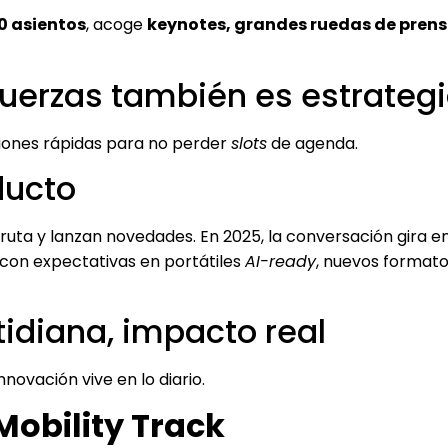
0 asientos
, acoge
keynotes, grandes ruedas de prens
fuerzas también es estrateg
ciones rápidas para no perder
slots
de agenda.
ducto
uta y lanzan novedades. En 2025, la conversación gira e
 con expectativas en portátiles
AI-ready
, nuevos formato
tidiana, impacto real
nnovación vive en lo diario.
Mobility Track