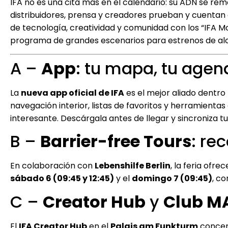
IFA no es una cita más en el calendario: su ADN se re
distribuidores, prensa y creadores prueban y cuentan e
de tecnología, creatividad y comunidad con los “IFA
programa de grandes escenarios para estrenos de al
A –
App
: tu mapa, tu agend
La
nueva app oficial de IFA
es el mejor aliado dentro
navegación interior, listas de favoritos y herramientas
interesante. Descárgala antes de llegar y sincroniza t
B –
Barrier-free Tours
: re
En colaboración con
Lebenshilfe Berlin
, la feria ofre
sábado 6 (09:45 y 12:45)
y el
domingo 7 (09:45)
, c
C –
Creator Hub
y
Club M
El
IFA Creator Hub
en el
Palais am Funkturm
conce