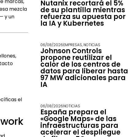
de marcas,
Nutanix recortará el 5%
de su plantilla mientras
a esa mezcla
refuerza su apuesta por
— y un
la IA y Kubernetes
06/08/2026
EMPRESAS
,
NOTICIAS
Johnson Controls
llones,
propone reutilizar el
calor de los centros de
ntacto
datos para liberar hasta
97 MW adicionales para
IA
cíficas el
06/08/2026
NOTICIAS
España prepara el
«Google Maps» de las
rwork
infraestructuras para
acelerar el despliegue
ad