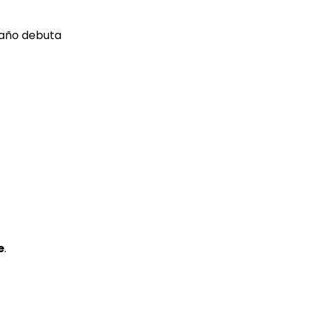
e año debuta
e
.