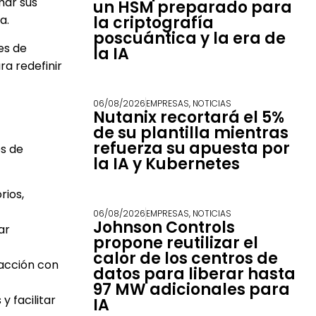
mar sus
un HSM preparado para
a.
la criptografía
poscuántica y la era de
es de
la IA
ra redefinir
06/08/2026
EMPRESAS
,
NOTICIAS
Nutanix recortará el 5%
de su plantilla mientras
refuerza su apuesta por
os de
la IA y Kubernetes
rios,
06/08/2026
EMPRESAS
,
NOTICIAS
Johnson Controls
ar
propone reutilizar el
calor de los centros de
racción con
datos para liberar hasta
97 MW adicionales para
 facilitar
IA