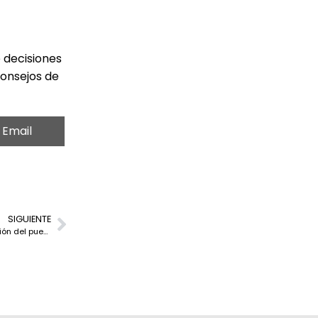
e decisiones
Consejos de
Email
SIGUIENTE
Serban Group y Virtual Cable se unen para revolucionar la virtualización del puesto de trabajo