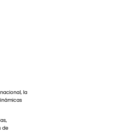
nacional, la
dinámicas
as,
s de