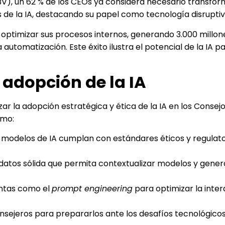
(IBV), un 62 % de los CEOs ya considera necesario transfor
de la IA, destacando su papel como tecnología disruptiv
 optimizar sus procesos internos, generando 3.000 millon
 automatización. Este éxito ilustra el potencial de la IA pa
 adopción de la IA
r la adopción estratégica y ética de la IA en los Consej
omo:
s modelos de IA cumplan con estándares éticos y regulato
 datos sólida que permita contextualizar modelos y gener
ientas como el
prompt engineering
para optimizar la inte
ejeros para prepararlos ante los desafíos tecnológicos y