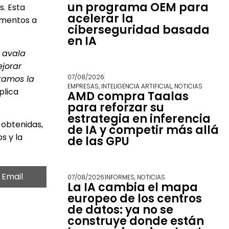
un programa OEM para
s. Esta
acelerar la
lementos a
ciberseguridad basada
en IA
y avala
ejorar
07/08/2026
ntamos la
EMPRESAS
,
INTELIGENCIA ARTIFICIAL
,
NOTICIAS
plica
AMD compra Taalas
para reforzar su
estrategia en inferencia
a obtenidas,
de IA y competir más allá
s y la
de las GPU
Email
07/08/2026
INFORMES
,
NOTICIAS
La IA cambia el mapa
europeo de los centros
de datos: ya no se
construye donde están