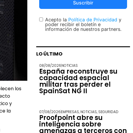
Suscribir
Acepto la
Política de Privacidad
y
poder recibir el boletín e
información de nuestros partners.
LO ÚLTIMO
08/08/2026
NOTICIAS
España reconstruye su
capacidad espacial
militar tras perder el
blecen los
SpainSat NG II
fecto
ico y
ce la
07/08/2026
EMPRESAS
,
NOTICIAS
,
SEGURIDAD
Proofpoint abre su
inteligencia sobre
amenazas a terceros con
a