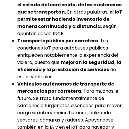
el estado del contenido, de las existencias
que se transportan.
En otras palabras,
el IoT
permite estar haciendo inventario de
manera continuada y a distancia,
según
apuntan desde 1NCE.
Transporte p
ú
blico por carretera.
Las
conexiones IoT para autobuses públicos
enriquecen notablemente la experiencia del
viajero, puesto que
mejoran la seguridad, la
eficiencia y la prestaci
ó
n de servicios
de
estos vehículos.
Veh
í
culos aut
ó
nomos de transporte de
mercanc
í
as por carretera.
Para muchos, el
futuro. Se trata fundamentalmente de
camiones o furgonetas diseñados para mover
carga sin intervención humana, utilizando
sensores, cámaras y radares. Apoyándose
también en la IA y en el IoT para navegar y