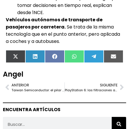
tomar decisiones en tiempo real, explican
desde 1NCE.
Vehículos autónomos de transporte de
pasajeros por carretera.
Se trata de la misma
tecnología que en el punto anterior, pero aplicada
a coches y a autobuses.
X
LinkedIn
Facebook
WhatsApp
Telegram
Email
(Twitter)
Angel
ANTERIOR
SIGUIENTE
Taiwan Semiconductor: el pilar de la IA que sigue creciendo con valoración atractiva
PlayStation 6: las filtraciones apuntan a un salto histórico en rendimiento gráfico y eficiencia
ENCUENTRA ARTÍCULOS