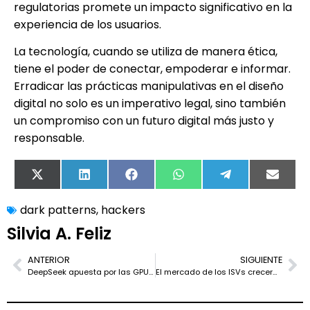
regulatorias promete un impacto significativo en la
experiencia de los usuarios.
La tecnología, cuando se utiliza de manera ética,
tiene el poder de conectar, empoderar e informar.
Erradicar las prácticas manipulativas en el diseño
digital no solo es un imperativo legal, sino también
un compromiso con un futuro digital más justo y
responsable.
X
LinkedIn
Facebook
WhatsApp
Telegram
Email
(Twitter)
dark patterns
,
hackers
Silvia A. Feliz
ANTERIOR
SIGUIENTE
DeepSeek apuesta por las GPU chinas y el lenguaje PTX para reducir su dependencia de NVIDIA
El mercado de los ISVs crecerá impulsado por la transformación digital y la adopción de la nube