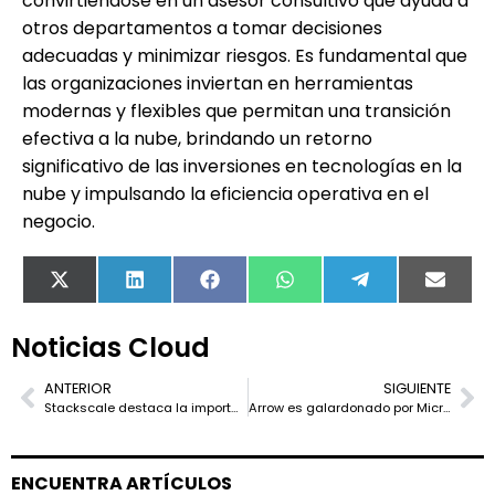
convirtiéndose en un asesor consultivo que ayuda a
otros departamentos a tomar decisiones
adecuadas y minimizar riesgos. Es fundamental que
las organizaciones inviertan en herramientas
modernas y flexibles que permitan una transición
efectiva a la nube, brindando un retorno
significativo de las inversiones en tecnologías en la
nube y impulsando la eficiencia operativa en el
negocio.
X
LinkedIn
Facebook
WhatsApp
Telegram
Email
(Twitter)
Noticias Cloud
ANTERIOR
SIGUIENTE
Stackscale destaca la importancia de los Centros de Operaciones de Seguridad en la Protección Digital
Arrow es galardonado por Microsoft como Partner del Año 2023 en Europa Occidental y Francia
ENCUENTRA ARTÍCULOS