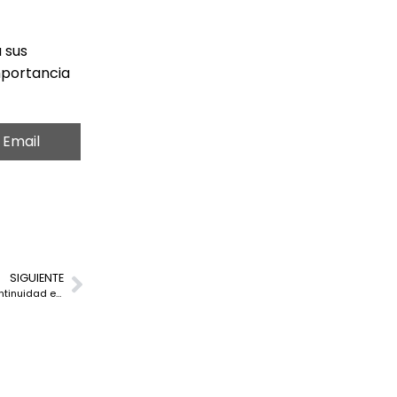
 sus
importancia
Email
SIGUIENTE
La virtualización en la recuperación ante desastres: Mejorando la continuidad empresarial