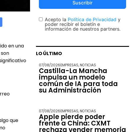
Suscribir
Acepto la
Política de Privacidad
y
poder recibir el boletín e
información de nuestros partners.
ido en una
 son
LO ÚLTIMO
ignificativo
07/08/2026
EMPRESAS
,
NOTICIAS
Castilla-La Mancha
impulsa un modelo
común de IA para toda
su Administración
orreo
07/08/2026
EMPRESAS
,
NOTICIAS
Apple pierde poder
algo que
frente a China: CXMT
omo
rechaza vender memoria