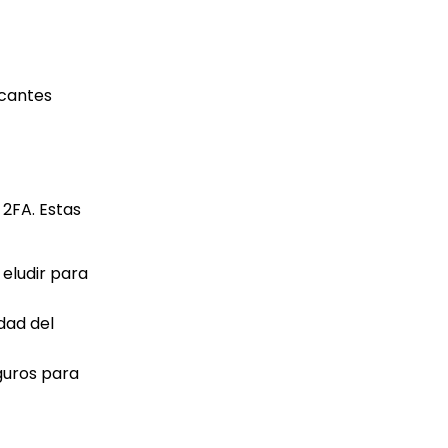
acantes
2FA. Estas
 eludir para
dad del
eguros para