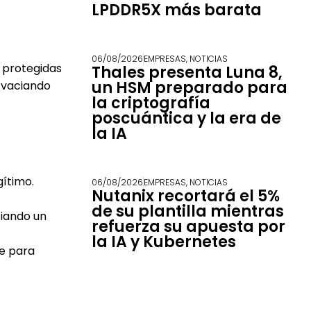
LPDDR5X más barata
06/08/2026
EMPRESAS
,
NOTICIAS
 protegidas
Thales presenta Luna 8,
un HSM preparado para
 vaciando
la criptografía
poscuántica y la era de
la IA
gítimo.
06/08/2026
EMPRESAS
,
NOTICIAS
Nutanix recortará el 5%
de su plantilla mientras
ciando un
refuerza su apuesta por
la IA y Kubernetes
te para