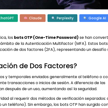
ChatGPT
Claude
Perplexity
Google AI
ica, los
bots OTP (One-Time Password)
se han convert
ámbito de la Autenticación Multifactor (MFA). Estos bots
cación de dos factores (2FA), representando un desafío s
cación de Dos Factores?
cos y temporales enviados generalmente al teléfono o c
nte transacciones o inicios de sesión. A diferencia de las
an después de un uso, aumentando así la seguridad.
ridad al requerir dos métodos de verificación separados: 
 un teléfono). Sin embargo, los bots OTP han surgido c