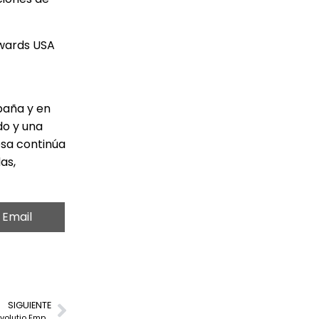
Awards USA
paña y en
do y una
esa continúa
as,
Email
SIGUIENTE
Raúl Chico asume el cargo de Chief Artificial Intelligence Officer en Evolutio Empowering the Cloud