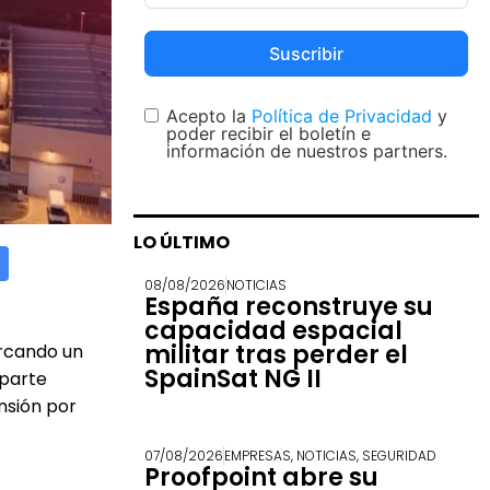
Suscribir
Acepto la
Política de Privacidad
y
poder recibir el boletín e
información de nuestros partners.
LO ÚLTIMO
08/08/2026
NOTICIAS
España reconstruye su
capacidad espacial
militar tras perder el
arcando un
SpainSat NG II
 parte
nsión por
07/08/2026
EMPRESAS
,
NOTICIAS
,
SEGURIDAD
Proofpoint abre su