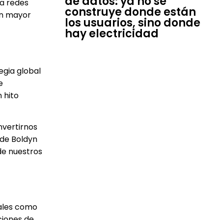
de datos: ya no se
na redes
construye donde están
on mayor
los usuarios, sino donde
hay electricidad
egia global
e
 hito
nvertirnos
 de Boldyn
de nuestros
bales como
ciones de