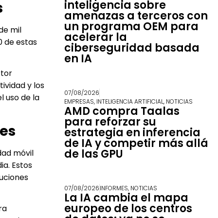
inteligencia sobre
s
amenazas a terceros con
un programa OEM para
de mil
acelerar la
0 de estas
ciberseguridad basada
en IA
ctor
ividad y los
07/08/2026
l uso de la
EMPRESAS
,
INTELIGENCIA ARTIFICIAL
,
NOTICIAS
AMD compra Taalas
para reforzar su
les
estrategia en inferencia
de IA y competir más allá
de las GPU
dad móvil
ia. Estos
uciones
07/08/2026
INFORMES
,
NOTICIAS
La IA cambia el mapa
europeo de los centros
ra