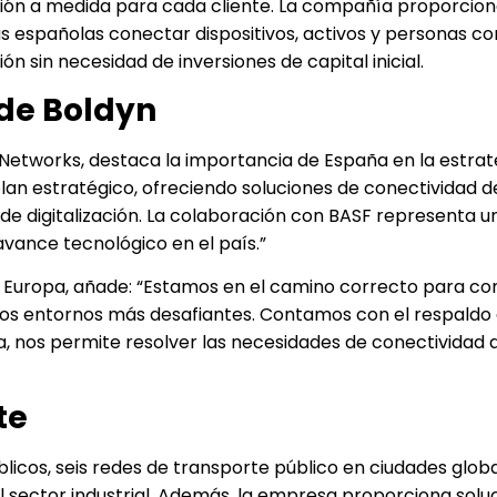
ción a medida para cada cliente. La compañía proporcio
s españolas conectar dispositivos, activos y personas c
ación sin necesidad de inversiones de capital inicial.
 de Boldyn
Networks, destaca la importancia de España en la estrat
lan estratégico, ofreciendo soluciones de conectividad d
e digitalización. La colaboración con BASF representa un
vance tecnológico en el país.”
n Europa, añade: “Estamos en el camino correcto para co
 los entornos más desafiantes. Contamos con el respaldo
ria, nos permite resolver las necesidades de conectividad 
te
licos, seis redes de transporte público en ciudades glo
l sector industrial. Además, la empresa proporciona solu