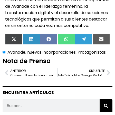
de Avanade con el liderazgo femenino, la
transformación digital y el desarrollo de soluciones
tecnológicas que permitan a sus clientes destacar
en un entorno cada vez más competitivo.
X
LinkedIn
Facebook
WhatsApp
Telegram
Email
(Twitter)
Avanade
,
nuevas incorporaciones
,
Protagonistas
Nota de Prensa
ANTERIOR
SIGUIENTE
Commvault revoluciona la recuperación de datos en Amazon S3 con Clumio Backtrack
Telefónica, MasOrange, Vodafone e i2CAT lanzan el primer laboratorio europeo de APIs Open Gateway
ENCUENTRA ARTÍCULOS