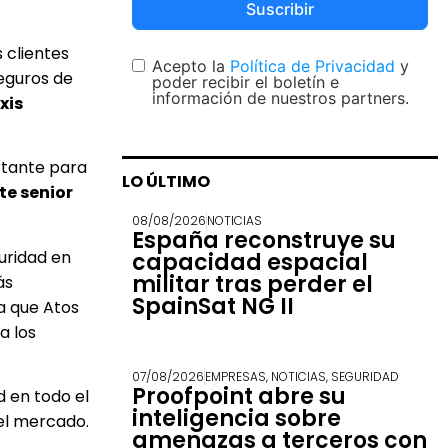
Suscribir
 clientes
Acepto la
Política de Privacidad
y
seguros de
poder recibir el boletín e
información de nuestros partners.
xis
rtante para
LO ÚLTIMO
te senior
08/08/2026
NOTICIAS
España reconstruye su
uridad en
capacidad espacial
militar tras perder el
ás
SpainSat NG II
a que Atos
a los
07/08/2026
EMPRESAS
,
NOTICIAS
,
SEGURIDAD
Proofpoint abre su
d en todo el
inteligencia sobre
el mercado.
amenazas a terceros con