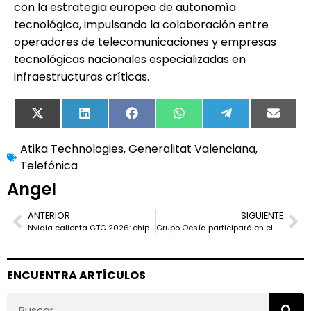
con la estrategia europea de autonomía
tecnológica, impulsando la colaboración entre
operadores de telecomunicaciones y empresas
tecnológicas nacionales especializadas en
infraestructuras críticas.
X
LinkedIn
Facebook
WhatsApp
Telegram
Email
(Twitter)
Atika Technologies
,
Generalitat Valenciana
,
Telefónica
Angel
ANTERIOR
SIGUIENTE
Nvidia calienta GTC 2026: chip “sorpresa”, fotónica de silicio y el muro eléctrico de la IA
Grupo Oesía participará en el Mobile World Congress 2026 para mostrar sus capacidades en infraestructuras digitales críticas
ENCUENTRA ARTÍCULOS