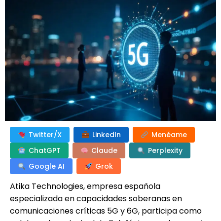
Twitter/X
LinkedIn
Menéame
ChatGPT
Claude
Perplexity
Google AI
Grok
Atika Technologies, empresa española
especializada en capacidades soberanas en
comunicaciones críticas 5G y 6G, participa como