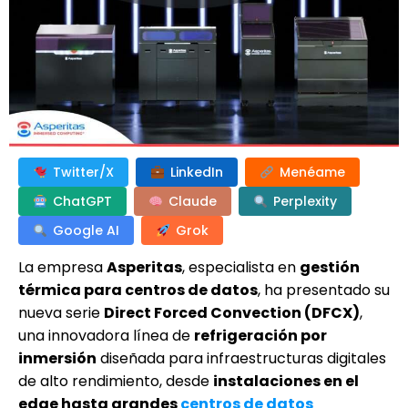
Twitter/X
LinkedIn
Menéame
ChatGPT
Claude
Perplexity
Google AI
Grok
La empresa
Asperitas
, especialista en
gestión
térmica para centros de datos
, ha presentado su
nueva serie
Direct Forced Convection (DFCX)
,
una innovadora línea de
refrigeración por
inmersión
diseñada para infraestructuras digitales
de alto rendimiento, desde
instalaciones en el
edge hasta grandes
centros de datos