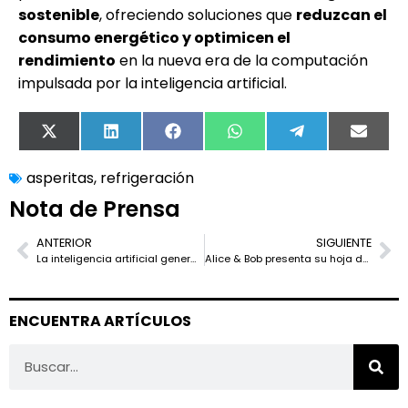
sostenible
, ofreciendo soluciones que
reduzcan el
consumo energético y optimicen el
rendimiento
en la nueva era de la computación
impulsada por la inteligencia artificial.
X
LinkedIn
Facebook
WhatsApp
Telegram
Email
(Twitter)
asperitas
,
refrigeración
Nota de Prensa
ANTERIOR
SIGUIENTE
La inteligencia artificial generativa impulsa la modernización de la infraestructura empresarial, según Nutanix
Alice & Bob presenta su hoja de ruta para alcanzar 100 qubits lógicos en 2030
ENCUENTRA ARTÍCULOS