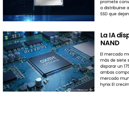
promete conve
a distribuirse
SSD que dejan
La IA di
NAND
El mercado mu
más de siete s
disparar un 17
ambas compañí
mercado mund
hynix El crec