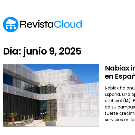
Día: junio 9, 2025
Nabiax i
en Espa
Nabiax ha anu
España, una op
artificial (IA
de su campus 
fuerte crecimi
servicios en 