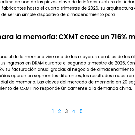
rtirse en una de las piezas clave de la infraestructura de IA d
 a fabricantes hasta el cuarto trimestre de 2026, su arquitectu
 de ser un simple dispositivo de almacenamiento para
spara la memoria: CXMT crece un 716% m
ndial de la memoria vive uno de los mayores cambios de los últ
us ingresos en DRAM durante el segundo trimestre de 2026, Sandi
5% su facturación anual gracias al negocio de almacenamiento fl
as operan en segmentos diferentes, los resultados muestran 
ial de memoria. Las claves del mercado de memoria en 20 se
imiento de CXMT no responde únicamente a la demanda china.
1
2
3
4
5