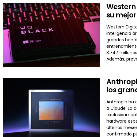
Western 
su mejo
Western Digit
inteligencia a
grandes benef
entrenamientos
3.747 millones
Además, prevé
Anthropi
los gran
Anthropic ha c
a Claude. La d
exclusivament
hardware espe
últimos meses
confirmado pú