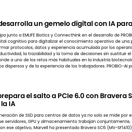
desarrolla un gemelo digital con IA para
ipa junto a EMLIFE Biotics y Connecthink en el desarrollo de PROBI
tal cognitivo para digitalizar el conocimiento operativo de una pl
rmar protocolos, datos y experiencia acumulada por los operar
ductividad, la trazabilidad y la toma de decisiones sin sustituir
ponde a uno de los retos más habituales en la industria biotecn
dispersos y de la experiencia de los trabajadores. PROBIO-AI p
prepara el salto a PCIe 6.0 con Bravera
 la IA
eración de SSD para centros de datos ya no solo se mide por el 
ue servidores, GPU y almacenamiento trabajan conjuntamente, y 
Con ese objetivo, Marvell ha presentado Bravera SC6 (MV-SF1410