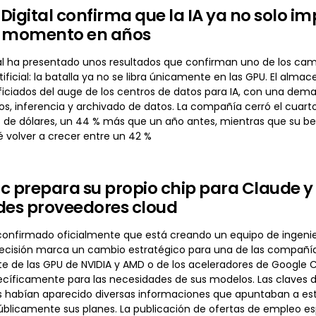
Digital confirma que la IA ya no solo i
r momento en años
al ha presentado unos resultados que confirman uno de los cam
rtificial: la batalla ya no se libra únicamente en las GPU. El al
iciados del auge de los centros de datos para IA, con una dem
, inferencia y archivado de datos. La compañía cerró el cuarto 
 de dólares, un 44 % más que un año antes, mientras que su ben
 volver a crecer entre un 42 %
c prepara su propio chip para Claude y 
des proveedores cloud
onfirmado oficialmente que está creando un equipo de ingenierí
ecisión marca un cambio estratégico para una de las compañías l
e de las GPU de NVIDIA y AMD o de los aceleradores de Google 
cíficamente para las necesidades de sus modelos. Las claves d
 habían aparecido diversas informaciones que apuntaban a es
blicamente sus planes. La publicación de ofertas de empleo espe