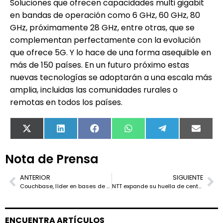
Soluciones que ofrecen capacidades multi gigabit
en bandas de operación como 6 GHz, 60 GHz, 80
GHz, próximamente 28 GHz, entre otras, que se
complementan perfectamente con la evolución
que ofrece 5G. Y lo hace de una forma asequible en
más de 150 países. En un futuro próximo estas
nuevas tecnologías se adoptarán a una escala más
amplia, incluidas las comunidades rurales o
remotas en todos los países.
X
LinkedIn
Facebook
WhatsApp
Telegram
Email
(Twitter)
Nota de Prensa
ANTERIOR
SIGUIENTE
Couchbase, líder en bases de datos NoSQL según el último informe elaborado por Altoros
NTT expande su huella de centro de datos en un 20%
ENCUENTRA ARTÍCULOS